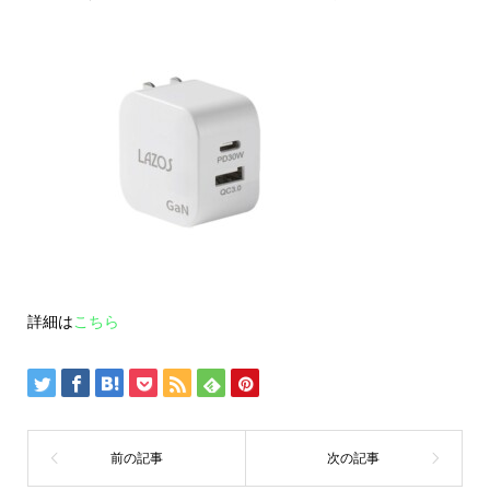
詳
細
は
こちら