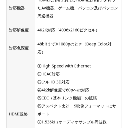
対応機器
たAV機器、ゲーム機、パソコン及びパソコン
周辺機器
対応解像度
4K2K対応（4096x2160ピクセル）
48bitまで※1080pのとき（Deep Color対
対応色深度
応）
①High Speed with Ethernet
②HEAC対応
③フルHD 3D対応
④4k2k解像度で60pへの対応
⑤CEC（基本リンク機能）の拡張
⑥アスペクト比21：9映像フォーマットにサ
HDMI規格
ポート
⑦1,536kHzオーディオサンプル周波数