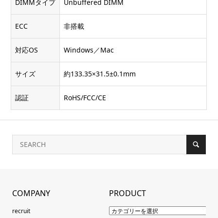
DIMMタイプ
Unbuffered DIMM
ECC
非搭載
対応OS
Windows／Mac
サイズ
約133.35×31.5±0.1mm
認証
RoHS/FCC/CE
COMPANY
PRODUCT
recruit