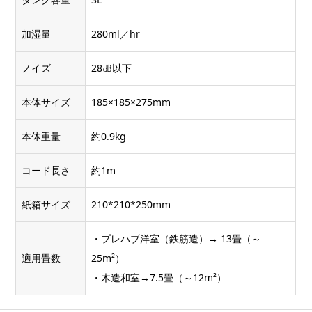
加湿量
280ml／hr
ノイズ
28㏈以下
本体サイズ
185×185×275mm
本体重量
約0.9kg
コード長さ
約1m
紙箱サイズ
210*210*250mm
・プレハブ洋室（鉄筋造）→ 13畳（～
適用畳数
25m²）
・木造和室→7.5畳（～12m²）